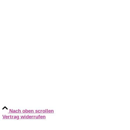
Urheberrechtsnachweise
Zahlungsweisen
Widerruf
Versandt & Lieferung
Newsletter
Social
Instagram
YouTube
TikTok
Nach oben scrollen
Vertrag widerrufen