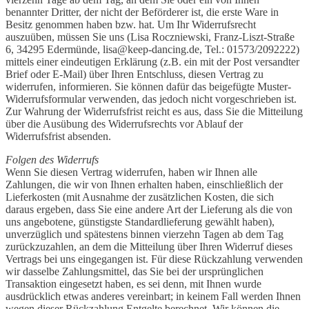
benannter Dritter, der nicht der Beförderer ist, die erste Ware in
Besitz genommen haben bzw. hat. Um Ihr Widerrufsrecht
auszuüben, müssen Sie uns (Lisa Roczniewski, Franz-Liszt-Straße
6, 34295 Edermünde, lisa@keep-dancing.de, Tel.: 01573/2092222)
mittels einer eindeutigen Erklärung (z.B. ein mit der Post versandter
Brief oder E-Mail) über Ihren Entschluss, diesen Vertrag zu
widerrufen, informieren. Sie können dafür das beigefügte Muster-
Widerrufsformular verwenden, das jedoch nicht vorgeschrieben ist.
Zur Wahrung der Widerrufsfrist reicht es aus, dass Sie die Mitteilung
über die Ausübung des Widerrufsrechts vor Ablauf der
Widerrufsfrist absenden.
Folgen des Widerrufs
Wenn Sie diesen Vertrag widerrufen, haben wir Ihnen alle
Zahlungen, die wir von Ihnen erhalten haben, einschließlich der
Lieferkosten (mit Ausnahme der zusätzlichen Kosten, die sich
daraus ergeben, dass Sie eine andere Art der Lieferung als die von
uns angebotene, günstigste Standardlieferung gewählt haben),
unverzüglich und spätestens binnen vierzehn Tagen ab dem Tag
zurückzuzahlen, an dem die Mitteilung über Ihren Widerruf dieses
Vertrags bei uns eingegangen ist. Für diese Rückzahlung verwenden
wir dasselbe Zahlungsmittel, das Sie bei der ursprünglichen
Transaktion eingesetzt haben, es sei denn, mit Ihnen wurde
ausdrücklich etwas anderes vereinbart; in keinem Fall werden Ihnen
wegen dieser Rückzahlung Entgelte berechnet. Wir können die