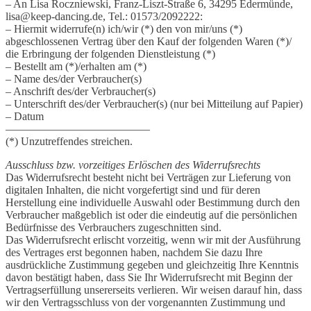
– An Lisa Roczniewski, Franz-Liszt-Straße 6, 34295 Edermünde,
lisa@keep-dancing.de, Tel.: 01573/2092222:
– Hiermit widerrufe(n) ich/wir (*) den von mir/uns (*)
abgeschlossenen Vertrag über den Kauf der folgenden Waren (*)/
die Erbringung der folgenden Dienstleistung (*)
– Bestellt am (*)/erhalten am (*)
– Name des/der Verbraucher(s)
– Anschrift des/der Verbraucher(s)
– Unterschrift des/der Verbraucher(s) (nur bei Mitteilung auf Papier)
– Datum
—————————————
(*) Unzutreffendes streichen.
Ausschluss bzw. vorzeitiges Erlöschen des Widerrufsrechts
Das Widerrufsrecht besteht nicht bei Verträgen zur Lieferung von
digitalen Inhalten, die nicht vorgefertigt sind und für deren
Herstellung eine individuelle Auswahl oder Bestimmung durch den
Verbraucher maßgeblich ist oder die eindeutig auf die persönlichen
Bedürfnisse des Verbrauchers zugeschnitten sind.
Das Widerrufsrecht erlischt vorzeitig, wenn wir mit der Ausführung
des Vertrages erst begonnen haben, nachdem Sie dazu Ihre
ausdrückliche Zustimmung gegeben und gleichzeitig Ihre Kenntnis
davon bestätigt haben, dass Sie Ihr Widerrufsrecht mit Beginn der
Vertragserfüllung unsererseits verlieren. Wir weisen darauf hin, dass
wir den Vertragsschluss von der vorgenannten Zustimmung und