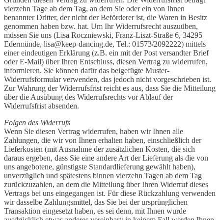
vierzehn Tage ab dem Tag, an dem Sie oder ein von Ihnen
benannter Dritter, der nicht der Beförderer ist, die Waren in Besitz
genommen haben bzw. hat. Um Ihr Widerrufsrecht auszuüben,
müssen Sie uns (Lisa Roczniewski, Franz-Liszt-Straße 6, 34295
Edermünde, lisa@keep-dancing.de, Tel.: 01573/2092222) mittels
einer eindeutigen Erklärung (z.B. ein mit der Post versandter Brief
oder E-Mail) über Ihren Entschluss, diesen Vertrag zu widerrufen,
informieren. Sie können dafür das beigefügte Muster-
Widerrufsformular verwenden, das jedoch nicht vorgeschrieben ist.
Zur Wahrung der Widerrufsfrist reicht es aus, dass Sie die Mitteilung
über die Ausübung des Widerrufsrechts vor Ablauf der
Widerrufsfrist absenden.
Folgen des Widerrufs
Wenn Sie diesen Vertrag widerrufen, haben wir Ihnen alle
Zahlungen, die wir von Ihnen erhalten haben, einschließlich der
Lieferkosten (mit Ausnahme der zusätzlichen Kosten, die sich
daraus ergeben, dass Sie eine andere Art der Lieferung als die von
uns angebotene, günstigste Standardlieferung gewählt haben),
unverzüglich und spätestens binnen vierzehn Tagen ab dem Tag
zurückzuzahlen, an dem die Mitteilung über Ihren Widerruf dieses
Vertrags bei uns eingegangen ist. Für diese Rückzahlung verwenden
wir dasselbe Zahlungsmittel, das Sie bei der ursprünglichen
Transaktion eingesetzt haben, es sei denn, mit Ihnen wurde
ausdrücklich etwas anderes vereinbart; in keinem Fall werden Ihnen