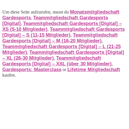
Monatsmitgliedschaft
Um diese Seite aufzurufen, musst du
Gardesports
Teammitgliedschaft Gardesports
,
[Digital]
Teammitgliedschaft Gardesports [Digital] –
,
XS (5-10 Mitglieder)
Teammitgliedschaft Gardesports
,
[Digital] – S (11-15 Mitglieder)
Teammitgliedschaft
,
Gardesports [Digital] – M (16-20 Mitglieder)
,
Teammitgliedschaft Gardesports [Digital] – L (21-25
Mitglieder)
Teammitgliedschaft Gardesports [Digital]
,
– XL (26-30 Mitglieder)
Teammitgliedschaft
,
Gardesports [Digital] – XXL (über 30 Mitglieder)
,
Gardesports: Masterclass
Lifetime Mitgliedschaft
or
kaufen.
Produkte
Bücher & Planer
Onlinekurse
Geschenke & Merch