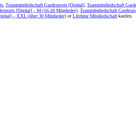
ts
,
Teammitgliedschaft Gardesports [Digital]
,
Teammitgliedschaft Garde
esports [Digital] – M (16-20 Mitglieder)
,
Teammitgliedschaft Gardespor
igital] – XXL (über 30 Mitglieder)
or
Lifetime Mitgliedschaft
kaufen.