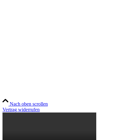
Zahlungsweisen
Widerruf
Versandt & Lieferung
Newsletter
Social
Instagram
YouTube
TikTok
Nach oben scrollen
Vertrag widerrufen