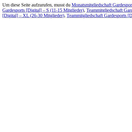
Um diese Seite aufzurufen, musst du
Monatsmitgliedschaft Gardespor
Gardesports [Digital] – S (11-15 Mitglieder)
,
Teammitgliedschaft Gard
[Digital] – XL (26-30 Mitglieder)
,
Teammitgliedschaft Gardesports [D
Produkte
Bücher & Planer
Onlinekurse
Geschenke & Merch
Socken
Angebote
Rechtliches
Impressum
Allgemeine Geschäftsbedingungen
Datenschutz
Urheberrechtsnachweise