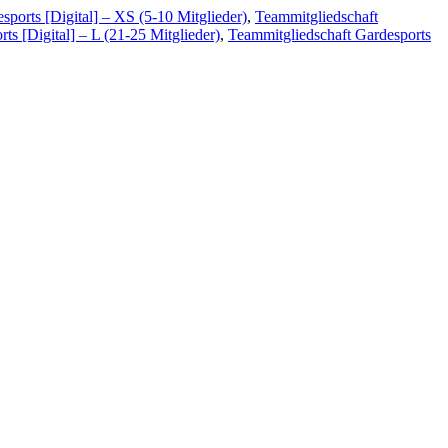
sports [Digital] – XS (5-10 Mitglieder)
,
Teammitgliedschaft
ts [Digital] – L (21-25 Mitglieder)
,
Teammitgliedschaft Gardesports