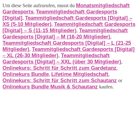
Monatsmitgliedschaft
Um diese Seite aufzurufen, musst du
Gardesports
Teammitgliedschaft Gardesports
,
[Digital]
Teammitgliedschaft Gardesports [Digital] –
,
XS (5-10 Mitglieder)
Teammitgliedschaft Gardesports
,
[Digital] – S (11-15 Mitglieder)
Teammitgliedschaft
,
Gardesports [Digital] – M (16-20 Mitglieder)
,
Teammitgliedschaft Gardesports [Digital] – L (21-25
Mitglieder)
Teammitgliedschaft Gardesports [Digital]
,
– XL (26-30 Mitglieder)
Teammitgliedschaft
,
Gardesports [Digital] – XXL (über 30 Mitglieder)
,
Onlinekurs: Schritt für Schritt zum Gardetanz
,
Onlinekurs Bundle
Lifetime Mitgliedschaft
,
,
Onlinekurs: Schritt für Schritt zum Schautanz
or
Onlinekurs Bundle Musik & Schautanz
kaufen.
Produkte
Bücher & Planer
Onlinekurse
Geschenke & Merch