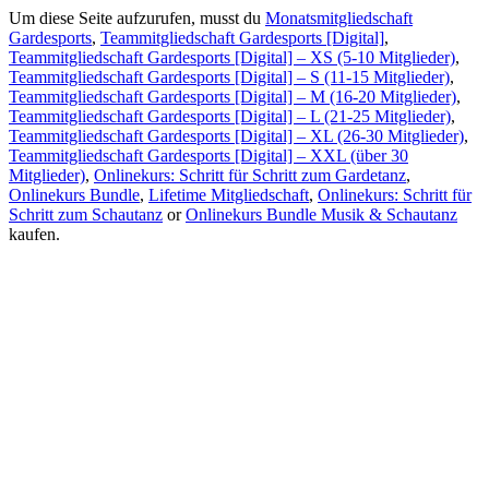
Um diese Seite aufzurufen, musst du
Monatsmitgliedschaft
Gardesports
,
Teammitgliedschaft Gardesports [Digital]
,
Teammitgliedschaft Gardesports [Digital] – XS (5-10 Mitglieder)
,
Teammitgliedschaft Gardesports [Digital] – S (11-15 Mitglieder)
,
Teammitgliedschaft Gardesports [Digital] – M (16-20 Mitglieder)
,
Teammitgliedschaft Gardesports [Digital] – L (21-25 Mitglieder)
,
Teammitgliedschaft Gardesports [Digital] – XL (26-30 Mitglieder)
,
Teammitgliedschaft Gardesports [Digital] – XXL (über 30
Mitglieder)
,
Onlinekurs: Schritt für Schritt zum Gardetanz
,
Onlinekurs Bundle
,
Lifetime Mitgliedschaft
,
Onlinekurs: Schritt für
Schritt zum Schautanz
or
Onlinekurs Bundle Musik & Schautanz
kaufen.
Produkte
Bücher & Planer
Onlinekurse
Geschenke & Merch
Socken
Angebote