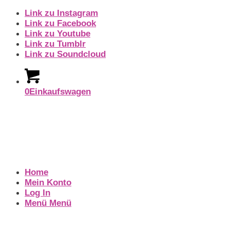
Link zu Instagram
Link zu Facebook
Link zu Youtube
Link zu Tumblr
Link zu Soundcloud
0
Einkaufswagen
Home
Mein Konto
Log In
Menü
Menü