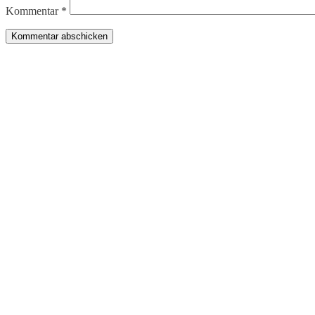
Kommentar
*
Produkte
Bücher & Planer
Onlinekurse
Geschenke & Merch
Socken
Angebote
Rechtliches
Impressum
Allgemeine Geschäftsbedingungen
Datenschutz