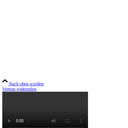
Widerruf
Versandt & Lieferung
Newsletter
Social
Instagram
YouTube
TikTok
Nach oben scrollen
Vertrag widerrufen