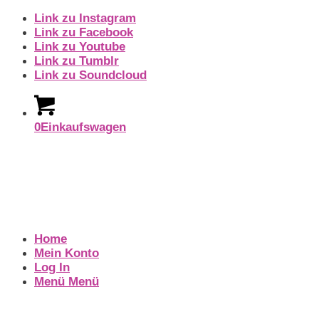
Link zu Instagram
Link zu Facebook
Link zu Youtube
Link zu Tumblr
Link zu Soundcloud
0
Einkaufswagen
Home
Mein Konto
Log In
Menü
Menü