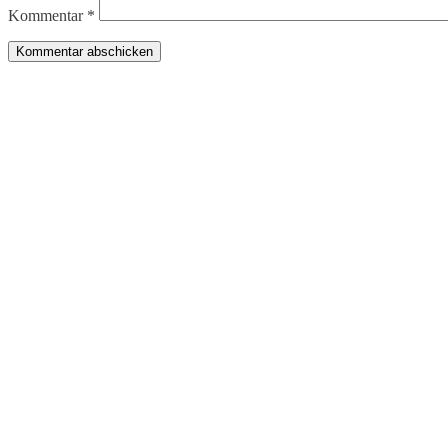
Kommentar
*
Produkte
Bücher & Planer
Onlinekurse
Geschenke & Merch
Socken
Angebote
Rechtliches
Impressum
Allgemeine Geschäftsbedingungen
Datenschutz