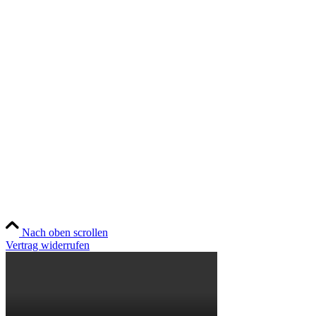
Zahlungsweisen
Widerruf
Versandt & Lieferung
Newsletter
Social
Instagram
YouTube
TikTok
Nach oben scrollen
Vertrag widerrufen