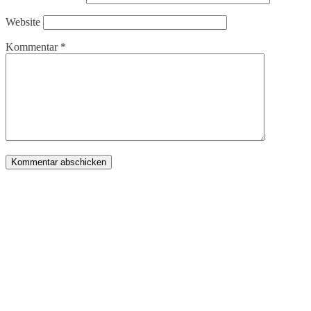
Website
Kommentar
*
Produkte
Bücher & Planer
Onlinekurse
Geschenke & Merch
Socken