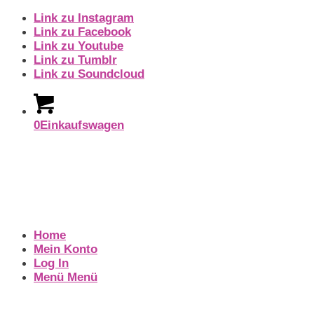
Link zu Instagram
Link zu Facebook
Link zu Youtube
Link zu Tumblr
Link zu Soundcloud
0
Einkaufswagen
Home
Mein Konto
Log In
Menü
Menü