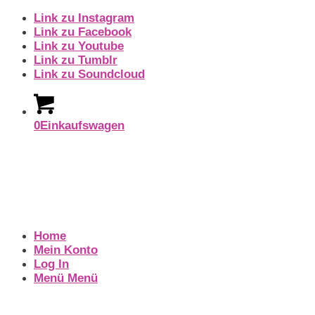
Link zu Instagram
Link zu Facebook
Link zu Youtube
Link zu Tumblr
Link zu Soundcloud
0
Einkaufswagen
Home
Mein Konto
Log In
Menü
Menü