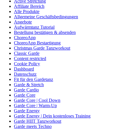
Active Stretching
Affiliate Bereich
Alle Produkte
Allgemeine Geschäftsbedingungen
Angebote
Aufwärmtanz Tutorial
Bestellung bestätigen & absenden
ChoreoApp
ChoreoApp Bestaetigung
Christmas Garde Tanzworkout
Classic Garde
Content restricted
Cookie Policy
Dashboard
Datenschutz
Fit für den Gardetanz
Garde & Stretch
Garde Cardio
Garde Core
Garde Core | Cool Down
Garde Core | Warm-Up
Garde Energy
Garde Energy | Dein kostenloses Training
Garde HIIT Tanzworkout
Garde meets Techno