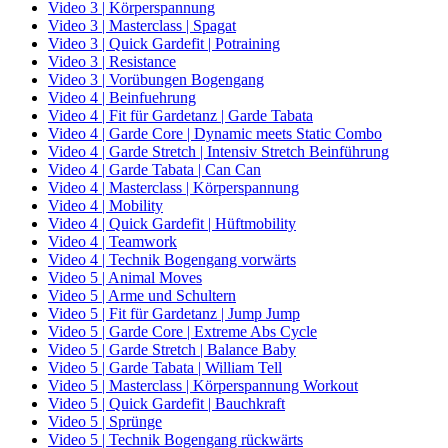
Video 3 | Körperspannung
Video 3 | Masterclass | Spagat
Video 3 | Quick Gardefit | Potraining
Video 3 | Resistance
Video 3 | Vorübungen Bogengang
Video 4 | Beinfuehrung
Video 4 | Fit für Gardetanz | Garde Tabata
Video 4 | Garde Core | Dynamic meets Static Combo
Video 4 | Garde Stretch | Intensiv Stretch Beinführung
Video 4 | Garde Tabata | Can Can
Video 4 | Masterclass | Körperspannung
Video 4 | Mobility
Video 4 | Quick Gardefit | Hüftmobility
Video 4 | Teamwork
Video 4 | Technik Bogengang vorwärts
Video 5 | Animal Moves
Video 5 | Arme und Schultern
Video 5 | Fit für Gardetanz | Jump Jump
Video 5 | Garde Core | Extreme Abs Cycle
Video 5 | Garde Stretch | Balance Baby
Video 5 | Garde Tabata | William Tell
Video 5 | Masterclass | Körperspannung Workout
Video 5 | Quick Gardefit | Bauchkraft
Video 5 | Sprünge
Video 5 | Technik Bogengang rückwärts