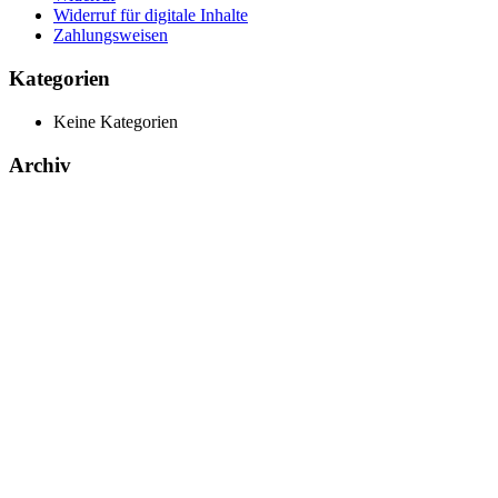
Widerruf für digitale Inhalte
Zahlungsweisen
Kategorien
Keine Kategorien
Archiv
Produkte
Bücher & Planer
Onlinekurse
Geschenke & Merch
Socken
Angebote
Rechtliches
Impressum