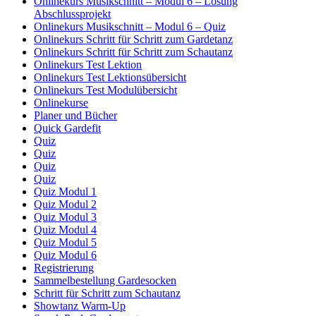
Onlinekurs Musikschnitt – Modul 6 – Lösung
Abschlussprojekt
Onlinekurs Musikschnitt – Modul 6 – Quiz
Onlinekurs Schritt für Schritt zum Gardetanz
Onlinekurs Schritt für Schritt zum Schautanz
Onlinekurs Test Lektion
Onlinekurs Test Lektionsübersicht
Onlinekurs Test Modulübersicht
Onlinekurse
Planer und Bücher
Quick Gardefit
Quiz
Quiz
Quiz
Quiz
Quiz Modul 1
Quiz Modul 2
Quiz Modul 3
Quiz Modul 4
Quiz Modul 5
Quiz Modul 6
Registrierung
Sammelbestellung Gardesocken
Schritt für Schritt zum Schautanz
Showtanz Warm-Up