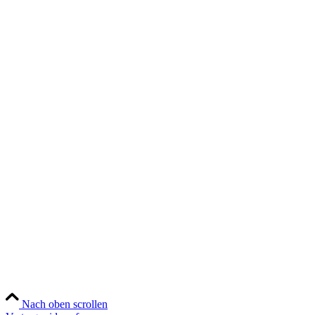
Allgemeine Geschäftsbedingungen
Datenschutz
Urheberrechtsnachweise
Zahlungsweisen
Widerruf
Versandt & Lieferung
Newsletter
Social
Instagram
YouTube
TikTok
Nach oben scrollen