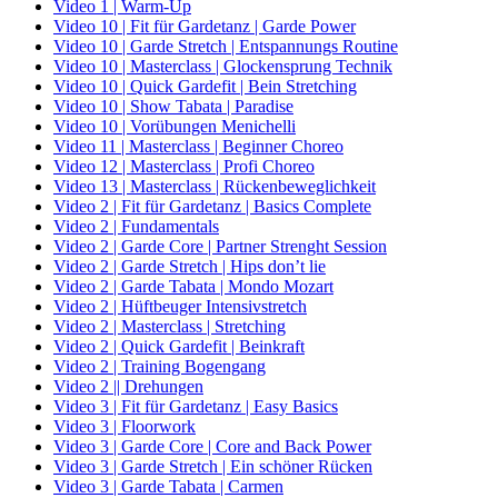
Video 1 | Warm-Up
Video 10 | Fit für Gardetanz | Garde Power
Video 10 | Garde Stretch | Entspannungs Routine
Video 10 | Masterclass | Glockensprung Technik
Video 10 | Quick Gardefit | Bein Stretching
Video 10 | Show Tabata | Paradise
Video 10 | Vorübungen Menichelli
Video 11 | Masterclass | Beginner Choreo
Video 12 | Masterclass | Profi Choreo
Video 13 | Masterclass | Rückenbeweglichkeit
Video 2 | Fit für Gardetanz | Basics Complete
Video 2 | Fundamentals
Video 2 | Garde Core | Partner Strenght Session
Video 2 | Garde Stretch | Hips don’t lie
Video 2 | Garde Tabata | Mondo Mozart
Video 2 | Hüftbeuger Intensivstretch
Video 2 | Masterclass | Stretching
Video 2 | Quick Gardefit | Beinkraft
Video 2 | Training Bogengang
Video 2 || Drehungen
Video 3 | Fit für Gardetanz | Easy Basics
Video 3 | Floorwork
Video 3 | Garde Core | Core and Back Power
Video 3 | Garde Stretch | Ein schöner Rücken
Video 3 | Garde Tabata | Carmen