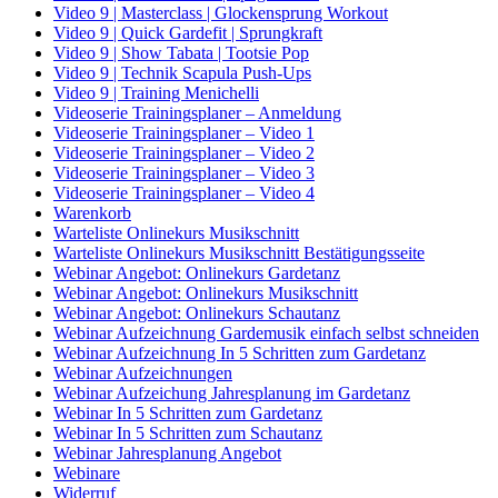
Video 9 | Masterclass | Glockensprung Workout
Video 9 | Quick Gardefit | Sprungkraft
Video 9 | Show Tabata | Tootsie Pop
Video 9 | Technik Scapula Push-Ups
Video 9 | Training Menichelli
Videoserie Trainingsplaner – Anmeldung
Videoserie Trainingsplaner – Video 1
Videoserie Trainingsplaner – Video 2
Videoserie Trainingsplaner – Video 3
Videoserie Trainingsplaner – Video 4
Warenkorb
Warteliste Onlinekurs Musikschnitt
Warteliste Onlinekurs Musikschnitt Bestätigungsseite
Webinar Angebot: Onlinekurs Gardetanz
Webinar Angebot: Onlinekurs Musikschnitt
Webinar Angebot: Onlinekurs Schautanz
Webinar Aufzeichnung Gardemusik einfach selbst schneiden
Webinar Aufzeichnung In 5 Schritten zum Gardetanz
Webinar Aufzeichnungen
Webinar Aufzeichung Jahresplanung im Gardetanz
Webinar In 5 Schritten zum Gardetanz
Webinar In 5 Schritten zum Schautanz
Webinar Jahresplanung Angebot
Webinare
Widerruf