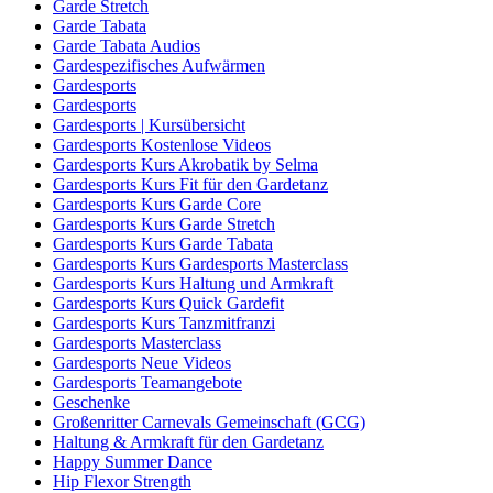
Garde Stretch
Garde Tabata
Garde Tabata Audios
Gardespezifisches Aufwärmen
Gardesports
Gardesports
Gardesports | Kursübersicht
Gardesports Kostenlose Videos
Gardesports Kurs Akrobatik by Selma
Gardesports Kurs Fit für den Gardetanz
Gardesports Kurs Garde Core
Gardesports Kurs Garde Stretch
Gardesports Kurs Garde Tabata
Gardesports Kurs Gardesports Masterclass
Gardesports Kurs Haltung und Armkraft
Gardesports Kurs Quick Gardefit
Gardesports Kurs Tanzmitfranzi
Gardesports Masterclass
Gardesports Neue Videos
Gardesports Teamangebote
Geschenke
Großenritter Carnevals Gemeinschaft (GCG)
Haltung & Armkraft für den Gardetanz
Happy Summer Dance
Hip Flexor Strength