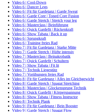
Video 6 | Cool-Down
Video 6 | Dancer Legs
Video 6 | Fit für Gardetanz | Garde Sweat
Video 6 | Garde Core | Toned Core Fusion
Video 6 | Garde Stretch | Stretch your leg
Video 6 | Masterclass | Beinführung
Video 6 | Quick Gardefit | Rückenkraft
Video 6 | Show Tabata | Back it up
Video 6 | Sprungkraft
Video 6 | Training freies Rad
Video 7 | Fit für Gardetanz | Starke Mitte
Video 7 | Garde Stretch | Hüfte intensiv
Video 7 | Masterclass | Beinakrobatik
Video 7 | Quick Gardefit | Schultern
Video 7 | Show Tabata | Fit lit
Video 7 | Technik Liegestütz
Video 7 | Vorübungen freies Rad
Video 8 | Fit für Gardetanz | Alles im Gleichgewicht
Video 8 | Garde Stretch | Spagat Stretching
Video 8 | Masterclass | Glockensprung Technik
Video 8 | Quick Gardefit | Körperspannung
Video 8 | Show Tabata | Fitness Instructor
Video 8 | Technik Plank
Video 9 | Fit für Gardetanz | Bein Booster
Video 9 | Garde Stretch | Spagat Flow