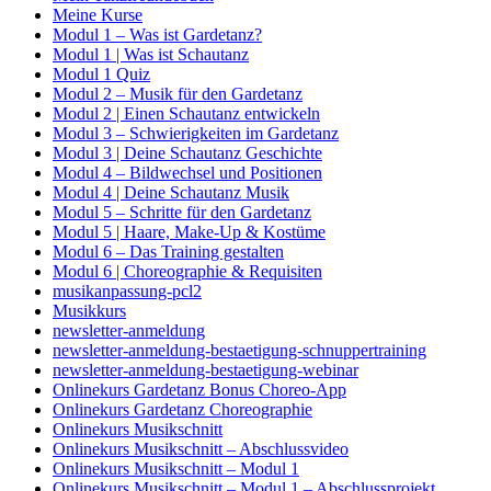
Meine Kurse
Modul 1 – Was ist Gardetanz?
Modul 1 | Was ist Schautanz
Modul 1 Quiz
Modul 2 – Musik für den Gardetanz
Modul 2 | Einen Schautanz entwickeln
Modul 3 – Schwierigkeiten im Gardetanz
Modul 3 | Deine Schautanz Geschichte
Modul 4 – Bildwechsel und Positionen
Modul 4 | Deine Schautanz Musik
Modul 5 – Schritte für den Gardetanz
Modul 5 | Haare, Make-Up & Kostüme
Modul 6 – Das Training gestalten
Modul 6 | Choreographie & Requisiten
musikanpassung-pcl2
Musikkurs
newsletter-anmeldung
newsletter-anmeldung-bestaetigung-schnuppertraining
newsletter-anmeldung-bestaetigung-webinar
Onlinekurs Gardetanz Bonus Choreo-App
Onlinekurs Gardetanz Choreographie
Onlinekurs Musikschnitt
Onlinekurs Musikschnitt – Abschlussvideo
Onlinekurs Musikschnitt – Modul 1
Onlinekurs Musikschnitt – Modul 1 – Abschlussprojekt