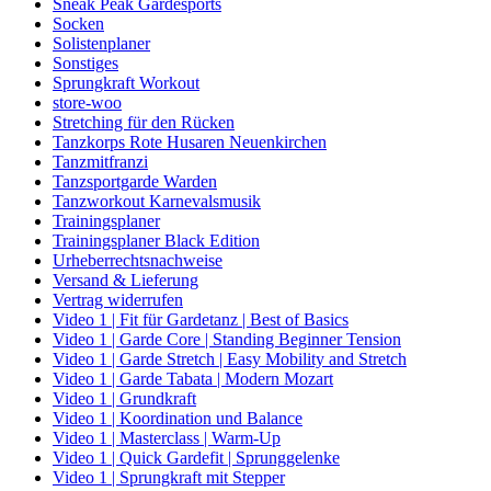
Sneak Peak Gardesports
Socken
Solistenplaner
Sonstiges
Sprungkraft Workout
store-woo
Stretching für den Rücken
Tanzkorps Rote Husaren Neuenkirchen
Tanzmitfranzi
Tanzsportgarde Warden
Tanzworkout Karnevalsmusik
Trainingsplaner
Trainingsplaner Black Edition
Urheberrechtsnachweise
Versand & Lieferung
Vertrag widerrufen
Video 1 | Fit für Gardetanz | Best of Basics
Video 1 | Garde Core | Standing Beginner Tension
Video 1 | Garde Stretch | Easy Mobility and Stretch
Video 1 | Garde Tabata | Modern Mozart
Video 1 | Grundkraft
Video 1 | Koordination und Balance
Video 1 | Masterclass | Warm-Up
Video 1 | Quick Gardefit | Sprunggelenke
Video 1 | Sprungkraft mit Stepper