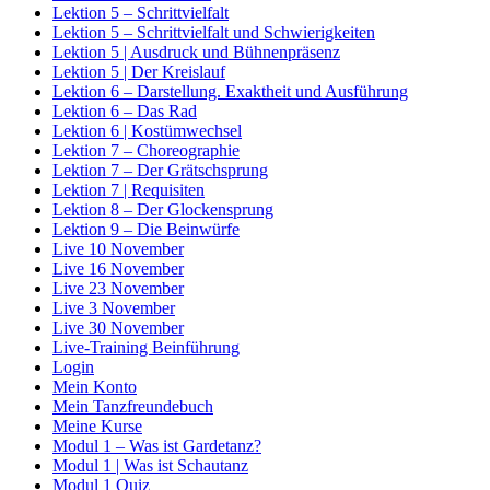
Lektion 5 – Schrittvielfalt
Lektion 5 – Schrittvielfalt und Schwierigkeiten
Lektion 5 | Ausdruck und Bühnenpräsenz
Lektion 5 | Der Kreislauf
Lektion 6 – Darstellung. Exaktheit und Ausführung
Lektion 6 – Das Rad
Lektion 6 | Kostümwechsel
Lektion 7 – Choreographie
Lektion 7 – Der Grätschsprung
Lektion 7 | Requisiten
Lektion 8 – Der Glockensprung
Lektion 9 – Die Beinwürfe
Live 10 November
Live 16 November
Live 23 November
Live 3 November
Live 30 November
Live-Training Beinführung
Login
Mein Konto
Mein Tanzfreundebuch
Meine Kurse
Modul 1 – Was ist Gardetanz?
Modul 1 | Was ist Schautanz
Modul 1 Quiz