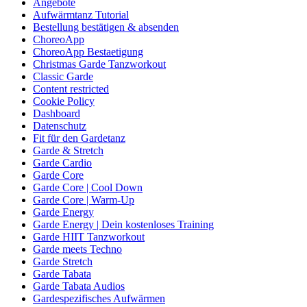
Angebote
Aufwärmtanz Tutorial
Bestellung bestätigen & absenden
ChoreoApp
ChoreoApp Bestaetigung
Christmas Garde Tanzworkout
Classic Garde
Content restricted
Cookie Policy
Dashboard
Datenschutz
Fit für den Gardetanz
Garde & Stretch
Garde Cardio
Garde Core
Garde Core | Cool Down
Garde Core | Warm-Up
Garde Energy
Garde Energy | Dein kostenloses Training
Garde HIIT Tanzworkout
Garde meets Techno
Garde Stretch
Garde Tabata
Garde Tabata Audios
Gardespezifisches Aufwärmen