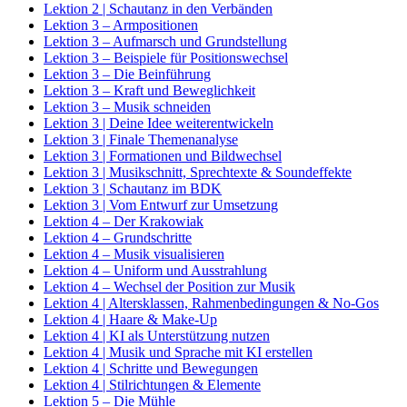
Lektion 2 | Schautanz in den Verbänden
Lektion 3 – Armpositionen
Lektion 3 – Aufmarsch und Grundstellung
Lektion 3 – Beispiele für Positionswechsel
Lektion 3 – Die Beinführung
Lektion 3 – Kraft und Beweglichkeit
Lektion 3 – Musik schneiden
Lektion 3 | Deine Idee weiterentwickeln
Lektion 3 | Finale Themenanalyse
Lektion 3 | Formationen und Bildwechsel
Lektion 3 | Musikschnitt, Sprechtexte & Soundeffekte
Lektion 3 | Schautanz im BDK
Lektion 3 | Vom Entwurf zur Umsetzung
Lektion 4 – Der Krakowiak
Lektion 4 – Grundschritte
Lektion 4 – Musik visualisieren
Lektion 4 – Uniform und Ausstrahlung
Lektion 4 – Wechsel der Position zur Musik
Lektion 4 | Altersklassen, Rahmenbedingungen & No-Gos
Lektion 4 | Haare & Make-Up
Lektion 4 | KI als Unterstützung nutzen
Lektion 4 | Musik und Sprache mit KI erstellen
Lektion 4 | Schritte und Bewegungen
Lektion 4 | Stilrichtungen & Elemente
Lektion 5 – Die Mühle