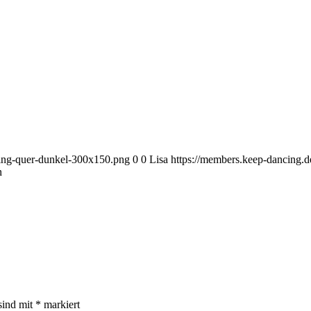
cing-quer-dunkel-300x150.png
0
0
Lisa
https://members.keep-dancing.
n
sind mit
*
markiert