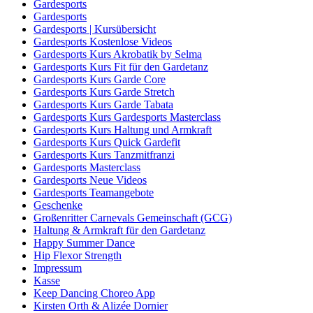
Gardesports
Gardesports
Gardesports | Kursübersicht
Gardesports Kostenlose Videos
Gardesports Kurs Akrobatik by Selma
Gardesports Kurs Fit für den Gardetanz
Gardesports Kurs Garde Core
Gardesports Kurs Garde Stretch
Gardesports Kurs Garde Tabata
Gardesports Kurs Gardesports Masterclass
Gardesports Kurs Haltung und Armkraft
Gardesports Kurs Quick Gardefit
Gardesports Kurs Tanzmitfranzi
Gardesports Masterclass
Gardesports Neue Videos
Gardesports Teamangebote
Geschenke
Großenritter Carnevals Gemeinschaft (GCG)
Haltung & Armkraft für den Gardetanz
Happy Summer Dance
Hip Flexor Strength
Impressum
Kasse
Keep Dancing Choreo App
Kirsten Orth & Alizée Dornier