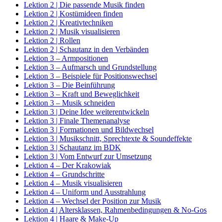
Lektion 2 | Die passende Musik finden
Lektion 2 | Kostümideen finden
Lektion 2 | Kreativtechniken
Lektion 2 | Musik visualisieren
Lektion 2 | Rollen
Lektion 2 | Schautanz in den Verbänden
Lektion 3 – Armpositionen
Lektion 3 – Aufmarsch und Grundstellung
Lektion 3 – Beispiele für Positionswechsel
Lektion 3 – Die Beinführung
Lektion 3 – Kraft und Beweglichkeit
Lektion 3 – Musik schneiden
Lektion 3 | Deine Idee weiterentwickeln
Lektion 3 | Finale Themenanalyse
Lektion 3 | Formationen und Bildwechsel
Lektion 3 | Musikschnitt, Sprechtexte & Soundeffekte
Lektion 3 | Schautanz im BDK
Lektion 3 | Vom Entwurf zur Umsetzung
Lektion 4 – Der Krakowiak
Lektion 4 – Grundschritte
Lektion 4 – Musik visualisieren
Lektion 4 – Uniform und Ausstrahlung
Lektion 4 – Wechsel der Position zur Musik
Lektion 4 | Altersklassen, Rahmenbedingungen & No-Gos
Lektion 4 | Haare & Make-Up