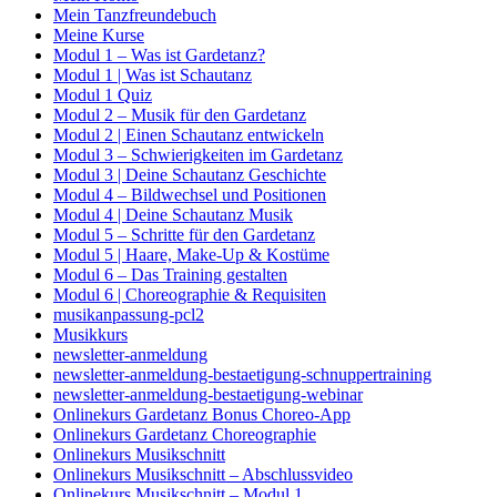
Mein Tanzfreundebuch
Meine Kurse
Modul 1 – Was ist Gardetanz?
Modul 1 | Was ist Schautanz
Modul 1 Quiz
Modul 2 – Musik für den Gardetanz
Modul 2 | Einen Schautanz entwickeln
Modul 3 – Schwierigkeiten im Gardetanz
Modul 3 | Deine Schautanz Geschichte
Modul 4 – Bildwechsel und Positionen
Modul 4 | Deine Schautanz Musik
Modul 5 – Schritte für den Gardetanz
Modul 5 | Haare, Make-Up & Kostüme
Modul 6 – Das Training gestalten
Modul 6 | Choreographie & Requisiten
musikanpassung-pcl2
Musikkurs
newsletter-anmeldung
newsletter-anmeldung-bestaetigung-schnuppertraining
newsletter-anmeldung-bestaetigung-webinar
Onlinekurs Gardetanz Bonus Choreo-App
Onlinekurs Gardetanz Choreographie
Onlinekurs Musikschnitt
Onlinekurs Musikschnitt – Abschlussvideo
Onlinekurs Musikschnitt – Modul 1