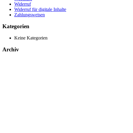
Widerruf
Widerruf für digitale Inhalte
Zahlungsweisen
Kategorien
Keine Kategorien
Archiv
Produkte
Bücher & Planer
Onlinekurse
Geschenke & Merch
Socken
Angebote
Rechtliches