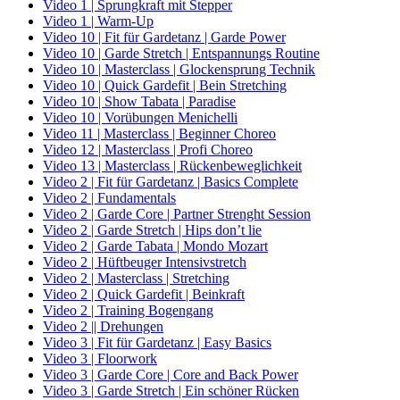
Video 1 | Sprungkraft mit Stepper
Video 1 | Warm-Up
Video 10 | Fit für Gardetanz | Garde Power
Video 10 | Garde Stretch | Entspannungs Routine
Video 10 | Masterclass | Glockensprung Technik
Video 10 | Quick Gardefit | Bein Stretching
Video 10 | Show Tabata | Paradise
Video 10 | Vorübungen Menichelli
Video 11 | Masterclass | Beginner Choreo
Video 12 | Masterclass | Profi Choreo
Video 13 | Masterclass | Rückenbeweglichkeit
Video 2 | Fit für Gardetanz | Basics Complete
Video 2 | Fundamentals
Video 2 | Garde Core | Partner Strenght Session
Video 2 | Garde Stretch | Hips don’t lie
Video 2 | Garde Tabata | Mondo Mozart
Video 2 | Hüftbeuger Intensivstretch
Video 2 | Masterclass | Stretching
Video 2 | Quick Gardefit | Beinkraft
Video 2 | Training Bogengang
Video 2 || Drehungen
Video 3 | Fit für Gardetanz | Easy Basics
Video 3 | Floorwork
Video 3 | Garde Core | Core and Back Power
Video 3 | Garde Stretch | Ein schöner Rücken