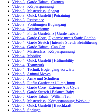
Video 3 | Garde Tabata | Carmen
Video 3 | Körperspannung
Video 3 | Masterclass | Spagat
Video 3 | Quick Gardefit | Potraining
Video 3 | Resistance
Video 3 | Vorübungen Bogengang
Video 4 | Beinfuehrung
Video 4 | Fit für Gardetanz | Garde Tabata
Video 4 | Garde Core | Dynamic meets Static Combo
Video 4 | Garde Stretch | Intensiv Stretch Beinführung
Video 4 | Garde Tabata | Can Can
Video 4 | Masterclass | Körperspannung
Video 4 | Mobility
Video 4 | Quick Gardefit | Hüftmobility
Video 4 | Teamwork
Video 4 | Technik Bogengang vorwärts
Video 5 | Animal Moves
Video 5 | Arme und Schultern
Video 5 | Fit für Gardetanz | Jump Jump
Video 5 | Garde Core | Extreme Abs Cycle
Video 5 | Garde Stretch | Balance Baby
Video 5 | Garde Tabata | William Tell
Video 5 | Masterclass | Körperspannung Workout
Video 5 | Quick Gardefit | Bauchkraft
Video 5 | Sprünge