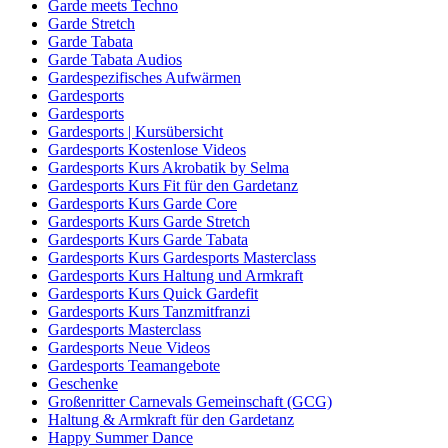
Garde meets Techno
Garde Stretch
Garde Tabata
Garde Tabata Audios
Gardespezifisches Aufwärmen
Gardesports
Gardesports
Gardesports | Kursübersicht
Gardesports Kostenlose Videos
Gardesports Kurs Akrobatik by Selma
Gardesports Kurs Fit für den Gardetanz
Gardesports Kurs Garde Core
Gardesports Kurs Garde Stretch
Gardesports Kurs Garde Tabata
Gardesports Kurs Gardesports Masterclass
Gardesports Kurs Haltung und Armkraft
Gardesports Kurs Quick Gardefit
Gardesports Kurs Tanzmitfranzi
Gardesports Masterclass
Gardesports Neue Videos
Gardesports Teamangebote
Geschenke
Großenritter Carnevals Gemeinschaft (GCG)
Haltung & Armkraft für den Gardetanz
Happy Summer Dance