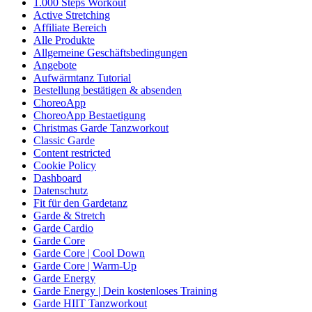
1.000 Steps Workout
Active Stretching
Affiliate Bereich
Alle Produkte
Allgemeine Geschäftsbedingungen
Angebote
Aufwärmtanz Tutorial
Bestellung bestätigen & absenden
ChoreoApp
ChoreoApp Bestaetigung
Christmas Garde Tanzworkout
Classic Garde
Content restricted
Cookie Policy
Dashboard
Datenschutz
Fit für den Gardetanz
Garde & Stretch
Garde Cardio
Garde Core
Garde Core | Cool Down
Garde Core | Warm-Up
Garde Energy
Garde Energy | Dein kostenloses Training
Garde HIIT Tanzworkout