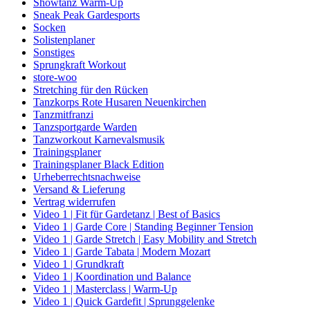
Showtanz Warm-Up
Sneak Peak Gardesports
Socken
Solistenplaner
Sonstiges
Sprungkraft Workout
store-woo
Stretching für den Rücken
Tanzkorps Rote Husaren Neuenkirchen
Tanzmitfranzi
Tanzsportgarde Warden
Tanzworkout Karnevalsmusik
Trainingsplaner
Trainingsplaner Black Edition
Urheberrechtsnachweise
Versand & Lieferung
Vertrag widerrufen
Video 1 | Fit für Gardetanz | Best of Basics
Video 1 | Garde Core | Standing Beginner Tension
Video 1 | Garde Stretch | Easy Mobility and Stretch
Video 1 | Garde Tabata | Modern Mozart
Video 1 | Grundkraft
Video 1 | Koordination und Balance
Video 1 | Masterclass | Warm-Up
Video 1 | Quick Gardefit | Sprunggelenke