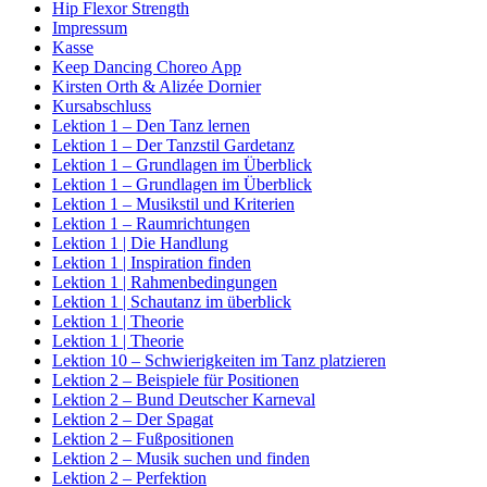
Hip Flexor Strength
Impressum
Kasse
Keep Dancing Choreo App
Kirsten Orth & Alizée Dornier
Kursabschluss
Lektion 1 – Den Tanz lernen
Lektion 1 – Der Tanzstil Gardetanz
Lektion 1 – Grundlagen im Überblick
Lektion 1 – Grundlagen im Überblick
Lektion 1 – Musikstil und Kriterien
Lektion 1 – Raumrichtungen
Lektion 1 | Die Handlung
Lektion 1 | Inspiration finden
Lektion 1 | Rahmenbedingungen
Lektion 1 | Schautanz im überblick
Lektion 1 | Theorie
Lektion 1 | Theorie
Lektion 10 – Schwierigkeiten im Tanz platzieren
Lektion 2 – Beispiele für Positionen
Lektion 2 – Bund Deutscher Karneval
Lektion 2 – Der Spagat
Lektion 2 – Fußpositionen
Lektion 2 – Musik suchen und finden
Lektion 2 – Perfektion