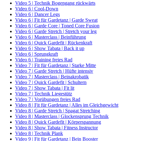
Video 5 | Technik Bogengang rückwärts
Video 6 | Cool-Down
Video 6 | Dancer Legs
Video 6 | Fit für Gardetanz | Garde Sweat
Video 6 | Garde Core | Toned Core Fusion
Video 6 | Garde Stretch | Stretch your leg
Video 6 | Masterclass | Beinführung
Video 6 | Quick Gardefit | Rückenkraft
Video 6 | Show Tabata | Back it up
Video 6 | Sprungkraft
Video 6 | Training freies Rad
Video 7 | Fit für Gardetanz | Starke Mitte
Video 7 | Garde Stretch | Hüfte intensiv
Video 7 | Masterclass | Beinakrobatik
Video 7 | Quick Gardefit | Schultern
Video 7 | Show Tabata | Fit lit
Video 7 | Technik Liegestütz
Video 7 | Vorübungen freies Rad
Video 8 | Fit für Gardetanz | Alles im Gleichgewicht
Video 8 | Garde Stretch | Spagat Stretching
Video 8 | Masterclass | Glockensprung Technik
Video 8 | Quick Gardefit | Körperspannung
Video 8 | Show Tabata | Fitness Instructor
Video 8 | Technik Plank
Video 9 | Fit für Gardetanz | Bein Booster