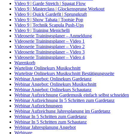
Video 9 | Garde Stretch | Spagat Flow
Video 9 | Masterclass | Glockensprung Workout
Video 9 | Quick Gardefit | Sprungkraft
Video 9 | Show Tabata | Tootsie Pop
Video 9 | Technik Scapula Push-Ups
Video 9 | Training Menichelli
Videoserie Trainingsplaner – Anmeldung
Videoserie Trainingsplaner – Video 1
Videoserie Trainingsplaner – Video 2
Videoserie Trainingsplaner – Video 3
Videoserie Trainingsplaner – Video 4
Warenkorb
Warteliste Onlinekurs Musikschnitt
Warteliste Onlinekurs Musikschnitt Bestätigungsseite
Webinar Angebot: Onlinekurs Gardetanz
Webinar Angebot: Onlinekurs Musikschnitt
Webinar Angebot: Onlinekurs Schautanz
Webinar Aufzeichnung Gardemusik einfach selbst schneiden
Webinar Aufzeichnung In 5 Schritten zum Gardetanz
Webinar Aufzeichnungen
Webinar Aufzeichung Jahresplanung im Gardetanz
Webinar In 5 Schritten zum Gardetanz
Webinar In 5 Schritten zum Schautanz
Webinar Jahresplanung Angebot
Webinare