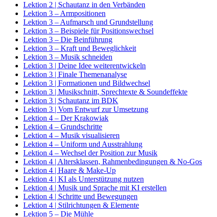
Lektion 2 | Schautanz in den Verbänden
Lektion 3 – Armpositionen
Lektion 3 – Aufmarsch und Grundstellung
Lektion 3 – Beispiele für Positionswechsel
Lektion 3 – Die Beinführung
Lektion 3 – Kraft und Beweglichkeit
Lektion 3 – Musik schneiden
Lektion 3 | Deine Idee weiterentwickeln
Lektion 3 | Finale Themenanalyse
Lektion 3 | Formationen und Bildwechsel
Lektion 3 | Musikschnitt, Sprechtexte & Soundeffekte
Lektion 3 | Schautanz im BDK
Lektion 3 | Vom Entwurf zur Umsetzung
Lektion 4 – Der Krakowiak
Lektion 4 – Grundschritte
Lektion 4 – Musik visualisieren
Lektion 4 – Uniform und Ausstrahlung
Lektion 4 – Wechsel der Position zur Musik
Lektion 4 | Altersklassen, Rahmenbedingungen & No-Gos
Lektion 4 | Haare & Make-Up
Lektion 4 | KI als Unterstützung nutzen
Lektion 4 | Musik und Sprache mit KI erstellen
Lektion 4 | Schritte und Bewegungen
Lektion 4 | Stilrichtungen & Elemente
Lektion 5 – Die Mühle