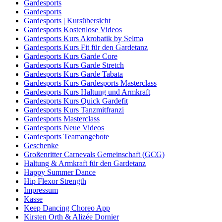
Gardesports
Gardesports
Gardesports | Kursübersicht
Gardesports Kostenlose Videos
Gardesports Kurs Akrobatik by Selma
Gardesports Kurs Fit für den Gardetanz
Gardesports Kurs Garde Core
Gardesports Kurs Garde Stretch
Gardesports Kurs Garde Tabata
Gardesports Kurs Gardesports Masterclass
Gardesports Kurs Haltung und Armkraft
Gardesports Kurs Quick Gardefit
Gardesports Kurs Tanzmitfranzi
Gardesports Masterclass
Gardesports Neue Videos
Gardesports Teamangebote
Geschenke
Großenritter Carnevals Gemeinschaft (GCG)
Haltung & Armkraft für den Gardetanz
Happy Summer Dance
Hip Flexor Strength
Impressum
Kasse
Keep Dancing Choreo App
Kirsten Orth & Alizée Dornier