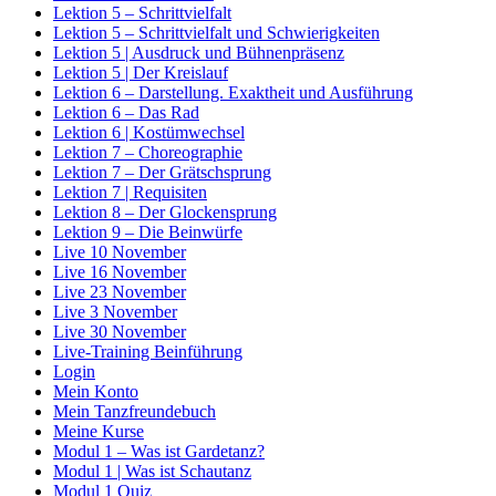
Lektion 5 – Schrittvielfalt
Lektion 5 – Schrittvielfalt und Schwierigkeiten
Lektion 5 | Ausdruck und Bühnenpräsenz
Lektion 5 | Der Kreislauf
Lektion 6 – Darstellung. Exaktheit und Ausführung
Lektion 6 – Das Rad
Lektion 6 | Kostümwechsel
Lektion 7 – Choreographie
Lektion 7 – Der Grätschsprung
Lektion 7 | Requisiten
Lektion 8 – Der Glockensprung
Lektion 9 – Die Beinwürfe
Live 10 November
Live 16 November
Live 23 November
Live 3 November
Live 30 November
Live-Training Beinführung
Login
Mein Konto
Mein Tanzfreundebuch
Meine Kurse
Modul 1 – Was ist Gardetanz?
Modul 1 | Was ist Schautanz
Modul 1 Quiz