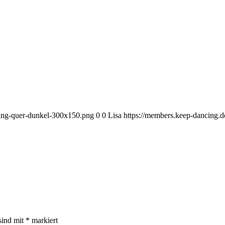
cing-quer-dunkel-300x150.png
0
0
Lisa
https://members.keep-dancing.
sind mit
*
markiert