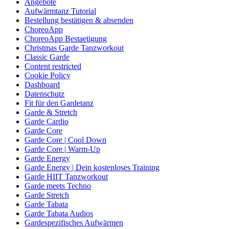
Angebote
Aufwärmtanz Tutorial
Bestellung bestätigen & absenden
ChoreoApp
ChoreoApp Bestaetigung
Christmas Garde Tanzworkout
Classic Garde
Content restricted
Cookie Policy
Dashboard
Datenschutz
Fit für den Gardetanz
Garde & Stretch
Garde Cardio
Garde Core
Garde Core | Cool Down
Garde Core | Warm-Up
Garde Energy
Garde Energy | Dein kostenloses Training
Garde HIIT Tanzworkout
Garde meets Techno
Garde Stretch
Garde Tabata
Garde Tabata Audios
Gardespezifisches Aufwärmen