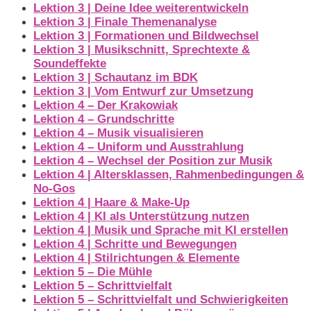
Lektion 3 | Deine Idee weiterentwickeln
Lektion 3 | Finale Themenanalyse
Lektion 3 | Formationen und Bildwechsel
Lektion 3 | Musikschnitt, Sprechtexte &
Soundeffekte
Lektion 3 | Schautanz im BDK
Lektion 3 | Vom Entwurf zur Umsetzung
Lektion 4 – Der Krakowiak
Lektion 4 – Grundschritte
Lektion 4 – Musik visualisieren
Lektion 4 – Uniform und Ausstrahlung
Lektion 4 – Wechsel der Position zur Musik
Lektion 4 | Altersklassen, Rahmenbedingungen &
No-Gos
Lektion 4 | Haare & Make-Up
Lektion 4 | KI als Unterstützung nutzen
Lektion 4 | Musik und Sprache mit KI erstellen
Lektion 4 | Schritte und Bewegungen
Lektion 4 | Stilrichtungen & Elemente
Lektion 5 – Die Mühle
Lektion 5 – Schrittvielfalt
Lektion 5 – Schrittvielfalt und Schwierigkeiten