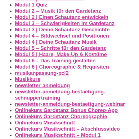
Modul 1 Quiz
Modul 2 – Musik für den Gardetanz
Modul 2 | Einen Schautanz entwickeln
Modul 3 – Schwierigkeiten im Gardetanz
Modul 3 | Deine Schautanz Geschichte
Modul 4 – Bildwechsel und Positionen
Modul 4 | Deine Schautanz Musik
Modul 5 – Schritte für den Gardetanz
Modul 5 | Haare, Make-Up & Kostüme
Modul 6 – Das Training gestalten
Modul 6 | Choreographie & Requisiten
musikanpassung-pcl2
Musikkurs
newsletter-anmeldung
newsletter-anmeldung-bestaetigung-
schnuppertraining
newsletter-anmeldung-bestaetigung-webinar
Onlinekurs Gardetanz Bonus Choreo-App
Onlinekurs Gardetanz Choreographie
Onlinekurs Musikschnitt
Onlinekurs Musikschnitt – Abschlussvideo
Onlinekurs Musikschnitt – Modul 1