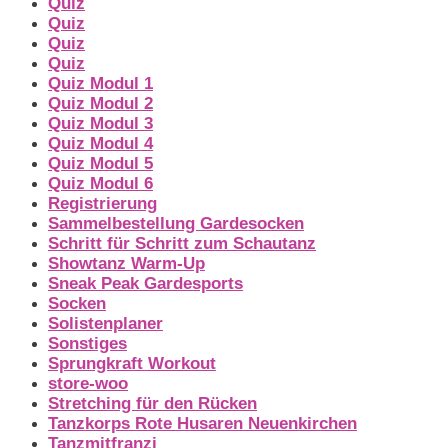
Quiz
Quiz
Quiz
Quiz
Quiz Modul 1
Quiz Modul 2
Quiz Modul 3
Quiz Modul 4
Quiz Modul 5
Quiz Modul 6
Registrierung
Sammelbestellung Gardesocken
Schritt für Schritt zum Schautanz
Showtanz Warm-Up
Sneak Peak Gardesports
Socken
Solistenplaner
Sonstiges
Sprungkraft Workout
store-woo
Stretching für den Rücken
Tanzkorps Rote Husaren Neuenkirchen
Tanzmitfranzi