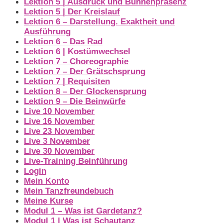
Lektion 5 | Ausdruck und Bühnenpräsenz
Lektion 5 | Der Kreislauf
Lektion 6 – Darstellung. Exaktheit und
Ausführung
Lektion 6 – Das Rad
Lektion 6 | Kostümwechsel
Lektion 7 – Choreographie
Lektion 7 – Der Grätschsprung
Lektion 7 | Requisiten
Lektion 8 – Der Glockensprung
Lektion 9 – Die Beinwürfe
Live 10 November
Live 16 November
Live 23 November
Live 3 November
Live 30 November
Live-Training Beinführung
Login
Mein Konto
Mein Tanzfreundebuch
Meine Kurse
Modul 1 – Was ist Gardetanz?
Modul 1 | Was ist Schautanz