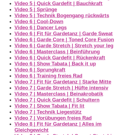
Video 5 | Quick Gardefit | Bauchkraft
Video 5 | Sprünge
Video 5 | Technik Bogengang rückwärts
Video 6 | Cool-Down
Video 6 | Dancer Legs
Video 6 | Fit für Gardetanz | Garde Sweat
Video 6 | Garde Core | Toned Core Fusion
Video 6 | Garde Stretch | Stretch your leg
Video 6 | Masterclass | Beinführung
Video 6 | Quick Gardefit | Rückenkraft
Video 6 | Show Tabata | Back it up
Video 6 | Sprungkraft
Video 6 | Training freies Rad
Video 7 | Fit für Gardetanz | Starke Mitte
Video 7 | Garde Stretch | Hüfte intensiv
Video 7 | Masterclass | Beinakrobatik
Video 7 | Quick Gardefit | Schultern
Video 7 | Show Tabata | Fit lit
Video 7 | Technik Liegestütz
Video 7 | Vorübungen freies Rad
Video 8 | Fit für Gardetanz | Alles im
Gleichgewicht