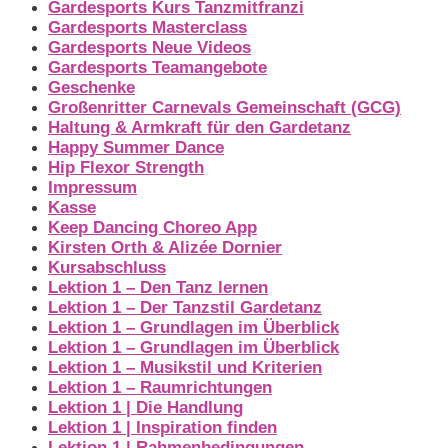
Gardesports Kurs Tanzmitfranzi
Gardesports Masterclass
Gardesports Neue Videos
Gardesports Teamangebote
Geschenke
Großenritter Carnevals Gemeinschaft (GCG)
Haltung & Armkraft für den Gardetanz
Happy Summer Dance
Hip Flexor Strength
Impressum
Kasse
Keep Dancing Choreo App
Kirsten Orth & Alizée Dornier
Kursabschluss
Lektion 1 – Den Tanz lernen
Lektion 1 – Der Tanzstil Gardetanz
Lektion 1 – Grundlagen im Überblick
Lektion 1 – Grundlagen im Überblick
Lektion 1 – Musikstil und Kriterien
Lektion 1 – Raumrichtungen
Lektion 1 | Die Handlung
Lektion 1 | Inspiration finden
Lektion 1 | Rahmenbedingungen