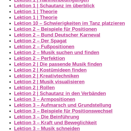
Lektion 1 | Schautanz im überblick
Lektion 1 | Theorie
Lektion 1 | Theorie
Lektion 10 – Schwierigkeiten im Tanz platzieren
Lektion 2 – Beispiele für Positionen
Lektion 2 – Bund Deutscher Karneval
Lektion 2 – Der Spagat
Lektion 2 – Fußpositionen
Lektion 2 – Musik suchen und finden
Lektion 2 – Perfektion
Lektion 2 | Die passende Musik finden
Lektion 2 | Kostümideen finden
Lektion 2 | Kreativtechniken
Lektion 2 | Musik visualisieren
Lektion 2 | Rollen
Lektion 2 | Schautanz in den Verbänden
Lektion 3 – Armpositionen
Lektion 3 – Aufmarsch und Grundstellung
Lektion 3 – Beispiele für Positionswechsel
Lektion 3 – Die Beinführung
Lektion 3 – Kraft und Beweglichkeit
Lektion 3 – Musik schneiden