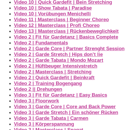
Video 10 | Quick Gardefit | Bein Stretching
Video 10 | Show Tabata | Paradise
Video 10 | Vorübungen Menichelli
Video 11 | Masterclass | Beginner Choreo
Video 12 | Masterclass | Profi Choreo
Video 13 | Masterclass | Rückenbeweglichkeit
Video 2 | Fit für Gardetanz | Basics Complete
Video 2 | Fundamentals
Video 2 | Garde Core | Partner Strenght Session
Video 2 | Garde Stretch | Hips don’t lie
Video 2 | Garde Tabata | Mondo Mozart
Video 2 | Hüftbeuger Intensivstretch
Video 2 | Masterclass | Stretching
Video 2 | Quick Gardefit | Beinkraft
Video 2 | Training Bogengang
Video 2 || Drehungen
Video 3 | Fit für Gardetanz | Easy Basics
Video 3 | Floorwork
Video 3 | Garde Core | Core and Back Power
Video 3 | Garde Stretch | Ein schöner Rücken
Video 3 | Garde Tabata | Carmen
Video 3 | Körperspannung
Video 3 | Masterclass | Spagat