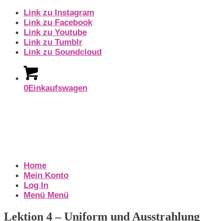
Link zu Instagram
Link zu Facebook
Link zu Youtube
Link zu Tumblr
Link zu Soundcloud
0
Einkaufswagen
Home
Mein Konto
Log In
Menü
Menü
Lektion 4 – Uniform und Ausstrahlung