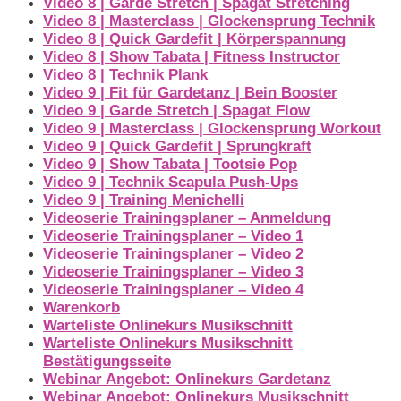
Video 8 | Garde Stretch | Spagat Stretching
Video 8 | Masterclass | Glockensprung Technik
Video 8 | Quick Gardefit | Körperspannung
Video 8 | Show Tabata | Fitness Instructor
Video 8 | Technik Plank
Video 9 | Fit für Gardetanz | Bein Booster
Video 9 | Garde Stretch | Spagat Flow
Video 9 | Masterclass | Glockensprung Workout
Video 9 | Quick Gardefit | Sprungkraft
Video 9 | Show Tabata | Tootsie Pop
Video 9 | Technik Scapula Push-Ups
Video 9 | Training Menichelli
Videoserie Trainingsplaner – Anmeldung
Videoserie Trainingsplaner – Video 1
Videoserie Trainingsplaner – Video 2
Videoserie Trainingsplaner – Video 3
Videoserie Trainingsplaner – Video 4
Warenkorb
Warteliste Onlinekurs Musikschnitt
Warteliste Onlinekurs Musikschnitt
Bestätigungsseite
Webinar Angebot: Onlinekurs Gardetanz
Webinar Angebot: Onlinekurs Musikschnitt