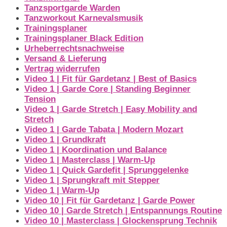
Tanzsportgarde Warden
Tanzworkout Karnevalsmusik
Trainingsplaner
Trainingsplaner Black Edition
Urheberrechtsnachweise
Versand & Lieferung
Vertrag widerrufen
Video 1 | Fit für Gardetanz | Best of Basics
Video 1 | Garde Core | Standing Beginner
Tension
Video 1 | Garde Stretch | Easy Mobility and
Stretch
Video 1 | Garde Tabata | Modern Mozart
Video 1 | Grundkraft
Video 1 | Koordination und Balance
Video 1 | Masterclass | Warm-Up
Video 1 | Quick Gardefit | Sprunggelenke
Video 1 | Sprungkraft mit Stepper
Video 1 | Warm-Up
Video 10 | Fit für Gardetanz | Garde Power
Video 10 | Garde Stretch | Entspannungs Routine
Video 10 | Masterclass | Glockensprung Technik