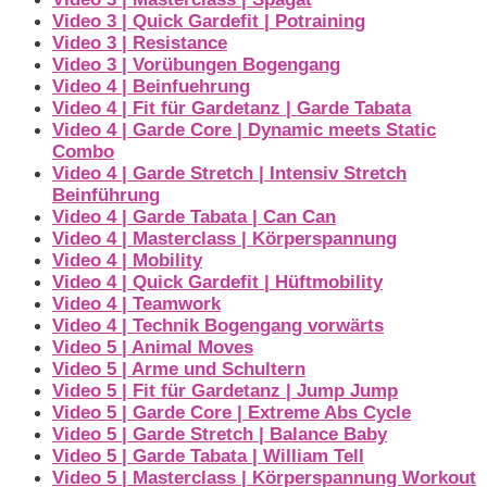
Video 3 | Quick Gardefit | Potraining
Video 3 | Resistance
Video 3 | Vorübungen Bogengang
Video 4 | Beinfuehrung
Video 4 | Fit für Gardetanz | Garde Tabata
Video 4 | Garde Core | Dynamic meets Static
Combo
Video 4 | Garde Stretch | Intensiv Stretch
Beinführung
Video 4 | Garde Tabata | Can Can
Video 4 | Masterclass | Körperspannung
Video 4 | Mobility
Video 4 | Quick Gardefit | Hüftmobility
Video 4 | Teamwork
Video 4 | Technik Bogengang vorwärts
Video 5 | Animal Moves
Video 5 | Arme und Schultern
Video 5 | Fit für Gardetanz | Jump Jump
Video 5 | Garde Core | Extreme Abs Cycle
Video 5 | Garde Stretch | Balance Baby
Video 5 | Garde Tabata | William Tell
Video 5 | Masterclass | Körperspannung Workout