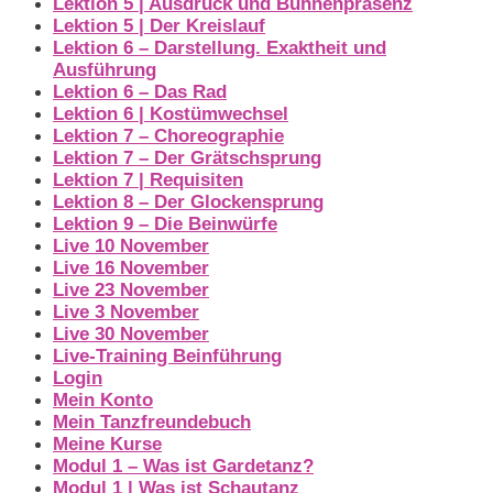
Lektion 5 | Ausdruck und Bühnenpräsenz
Lektion 5 | Der Kreislauf
Lektion 6 – Darstellung. Exaktheit und
Ausführung
Lektion 6 – Das Rad
Lektion 6 | Kostümwechsel
Lektion 7 – Choreographie
Lektion 7 – Der Grätschsprung
Lektion 7 | Requisiten
Lektion 8 – Der Glockensprung
Lektion 9 – Die Beinwürfe
Live 10 November
Live 16 November
Live 23 November
Live 3 November
Live 30 November
Live-Training Beinführung
Login
Mein Konto
Mein Tanzfreundebuch
Meine Kurse
Modul 1 – Was ist Gardetanz?
Modul 1 | Was ist Schautanz