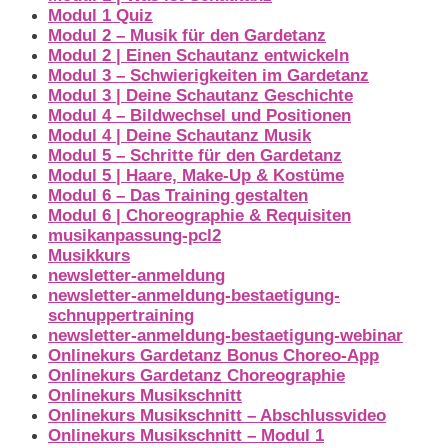
Modul 1 Quiz
Modul 2 – Musik für den Gardetanz
Modul 2 | Einen Schautanz entwickeln
Modul 3 – Schwierigkeiten im Gardetanz
Modul 3 | Deine Schautanz Geschichte
Modul 4 – Bildwechsel und Positionen
Modul 4 | Deine Schautanz Musik
Modul 5 – Schritte für den Gardetanz
Modul 5 | Haare, Make-Up & Kostüme
Modul 6 – Das Training gestalten
Modul 6 | Choreographie & Requisiten
musikanpassung-pcl2
Musikkurs
newsletter-anmeldung
newsletter-anmeldung-bestaetigung-
schnuppertraining
newsletter-anmeldung-bestaetigung-webinar
Onlinekurs Gardetanz Bonus Choreo-App
Onlinekurs Gardetanz Choreographie
Onlinekurs Musikschnitt
Onlinekurs Musikschnitt – Abschlussvideo
Onlinekurs Musikschnitt – Modul 1