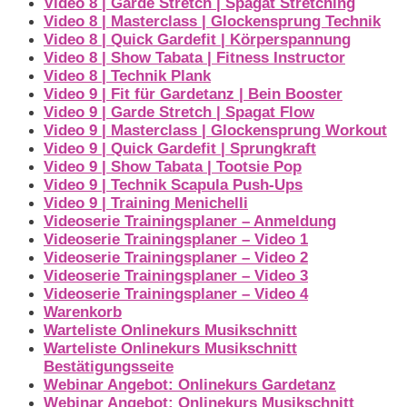
Video 8 | Garde Stretch | Spagat Stretching
Video 8 | Masterclass | Glockensprung Technik
Video 8 | Quick Gardefit | Körperspannung
Video 8 | Show Tabata | Fitness Instructor
Video 8 | Technik Plank
Video 9 | Fit für Gardetanz | Bein Booster
Video 9 | Garde Stretch | Spagat Flow
Video 9 | Masterclass | Glockensprung Workout
Video 9 | Quick Gardefit | Sprungkraft
Video 9 | Show Tabata | Tootsie Pop
Video 9 | Technik Scapula Push-Ups
Video 9 | Training Menichelli
Videoserie Trainingsplaner – Anmeldung
Videoserie Trainingsplaner – Video 1
Videoserie Trainingsplaner – Video 2
Videoserie Trainingsplaner – Video 3
Videoserie Trainingsplaner – Video 4
Warenkorb
Warteliste Onlinekurs Musikschnitt
Warteliste Onlinekurs Musikschnitt
Bestätigungsseite
Webinar Angebot: Onlinekurs Gardetanz
Webinar Angebot: Onlinekurs Musikschnitt