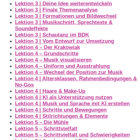
Lektion 3 | Deine Idee weiterentwickeln
Lektion 3 | Finale Themenanalyse
Lektion 3 | Formationen und Bildwechsel
Lektion 3 | Musikschnitt, Sprechtexte &
Soundeffekte
Lektion 3 | Schautanz im BDK
Lektion 3 | Vom Entwurf zur Umsetzung
Lektion 4 – Der Krakowiak
Lektion 4 – Grundschritte
Lektion 4 – Musik visualisieren
Lektion 4 – Uniform und Ausstrahlung
Lektion 4 – Wechsel der Position zur Musik
Lektion 4 | Altersklassen, Rahmenbedingungen &
No-Gos
Lektion 4 | Haare & Make-Up
Lektion 4 | KI als Unterstützung nutzen
Lektion 4 | Musik und Sprache mit KI erstellen
Lektion 4 | Schritte und Bewegungen
Lektion 4 | Stilrichtungen & Elemente
Lektion 5 – Die Mühle
Lektion 5 – Schrittvielfalt
Lektion 5 – Schrittvielfalt und Schwierigkeiten