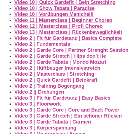
Video 10 | Quick Gardefit | Bein Stretching
Video 10 | Show Tabata | Paradise
Video 10 | Vorübungen Menichelli
Video 11 | Masterclass | Beginner Choreo
Video 12 | Masterclass | Profi Choreo
Video 13 | Masterclass | Rückenbeweglichkeit
Video 2 | Fit für Gardetanz | Basics Complete
Video 2 | Fundamentals
Video 2 | Garde Core | Partner Strenght Session
Video 2 | Garde Stretch | Hips don’t lie
Video 2 | Garde Tabata | Mondo Mozart
Video 2 | Hüftbeuger Intensivstretch
Video 2 | Masterclass | Stretching
Video 2 | Quick Gardefit | Beinkraft
Video 2 | Training Bogengang
Video 2 || Drehungen
Video 3 | Fit für Gardetanz | Easy Basics
Video 3 | Floorwork
Video 3 | Garde Core | Core and Back Power
Video 3 | Garde Stretch | Ein schöner Rücken
Video 3 | Garde Tabata | Carmen
Video 3 | Körperspannung
Video 3 | Masterclass | Spagat