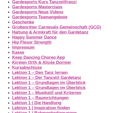
Gardesports Kurs Tanzmitfranzi
Gardesports Masterclass
Gardesports Neue Videos
Gardesports Teamangebote
Geschenke
Großenritter Carnevals Gemeinschaft (GCG)
Haltung & Armkraft für den Gardetanz
Happy Summer Dance
Hip Flexor Strength
Impressum
Kasse
Keep Dancing Choreo App
Kirsten Orth & Alizée Dornier
Kursabschluss
Lektion 1 – Den Tanz lernen
Lektion 1 – Der Tanzstil Gardetanz
Lektion 1 – Grundlagen im Überblick
Lektion 1 – Grundlagen im Überblick
Lektion 1 – Musikstil und Kriterien
Lektion 1 – Raumrichtungen
Lektion 1 | Die Handlung
Lektion 1 | Inspiration finden
Lektion 1 | Rahmenbedingungen