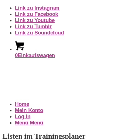
Link zu Instagram
Link zu Facebook
Link zu Youtube
Link zu Tumblr
Link zu Soundcloud
0
Einkaufswagen
Home
Mein Konto
Log In
Menü
Menü
Listen im Trainingsplaner