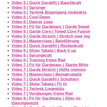
Video 5 | Quick Gardefit | Bauchkraft
Video 5 | Sprünge
Video 5 | Technik Bogengang rückwärts
Video 6 | Cool-Down
Video 6 | Dancer Legs
Video 6 | Fit für Gardetanz | Garde Sweat
Video 6 | Garde Core | Toned Core Fusion
Video 6 | Garde Stretch | Stretch your leg
Video 6 | Masterclass | Beinführung
Video 6 | Quick Gardefit | Rückenkraft
Video 6 | Show Tabata | Back it up
Video 6 | Sprungkraft
Video 6 | Training freies Rad
Video 7 | Fit für Gardetanz | Starke Mitte
Video 7 | Garde Stretch | Hüfte intensiv
Video 7 | Masterclass | Beinakrobatik
Video 7 | Quick Gardefit | Schultern
Video 7 | Show Tabata | Fit lit
Video 7 | Technik Liegestütz
Video 7 | Vorübungen freies Rad
Video 8 | Fit für Gardetanz | Alles im
Gleichgewicht