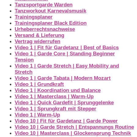
Tanzsportgarde Warden
Tanzworkout Karnevalsmusik
Trainingsplaner
Trainingsplaner Black Edition
Urheberrechtsnachweise
Versand & Lieferung
Vertrag widerrufen
Video 1 | Fit für Gardetanz | Best of Basics
Video 1 | Garde Core | Standing Beginner
Tension
Video 1 | Garde Stretch | Easy Mobility and
Stretch
Video 1 | Garde Tabata | Modern Mozart
Video 1 | Grundkraft
Video 1 | Koordination und Balance
Video 1 | Masterclass | Warm-Up
Video 1 | Quick Gardefit | Sprunggelenke
Video 1 | Sprungkraft mit Stepper
Video 1 | Warm-Up
Video 10 | Fit für Gardetanz | Garde Power
Video 10 | Garde Stretch | Entspannungs Routine
Video 10 | Masterclass | Glockensprung Technik