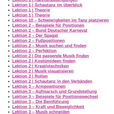
Lektion 1 | Schautanz im überblick
Lektion 1 | Theorie
Lektion 1 | Theorie
Lektion 10 – Schwierigkeiten im Tanz platzieren
Lektion 2 – Beispiele für Positionen
Lektion 2 – Bund Deutscher Karneval
Lektion 2 – Der Spagat
Lektion 2 – Fußpositionen
Lektion 2 – Musik suchen und finden
Lektion 2 – Perfektion
Lektion 2 | Die passende Musik finden
Lektion 2 | Kostümideen finden
Lektion 2 | Kreativtechniken
Lektion 2 | Musik visualisieren
Lektion 2 | Rollen
Lektion 2 | Schautanz in den Verbänden
Lektion 3 – Armpositionen
Lektion 3 – Aufmarsch und Grundstellung
Lektion 3 – Beispiele für Positionswechsel
Lektion 3 – Die Beinführung
Lektion 3 – Kraft und Beweglichkeit
Lektion 3 – Musik schneiden