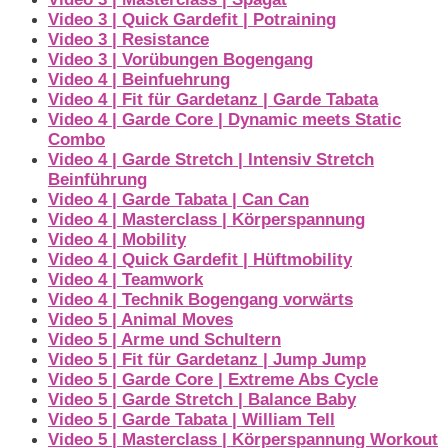
Video 3 | Quick Gardefit | Potraining
Video 3 | Resistance
Video 3 | Vorübungen Bogengang
Video 4 | Beinfuehrung
Video 4 | Fit für Gardetanz | Garde Tabata
Video 4 | Garde Core | Dynamic meets Static
Combo
Video 4 | Garde Stretch | Intensiv Stretch
Beinführung
Video 4 | Garde Tabata | Can Can
Video 4 | Masterclass | Körperspannung
Video 4 | Mobility
Video 4 | Quick Gardefit | Hüftmobility
Video 4 | Teamwork
Video 4 | Technik Bogengang vorwärts
Video 5 | Animal Moves
Video 5 | Arme und Schultern
Video 5 | Fit für Gardetanz | Jump Jump
Video 5 | Garde Core | Extreme Abs Cycle
Video 5 | Garde Stretch | Balance Baby
Video 5 | Garde Tabata | William Tell
Video 5 | Masterclass | Körperspannung Workout