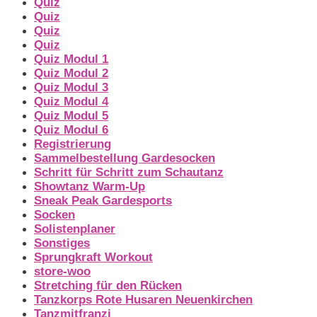
Quiz
Quiz
Quiz
Quiz
Quiz Modul 1
Quiz Modul 2
Quiz Modul 3
Quiz Modul 4
Quiz Modul 5
Quiz Modul 6
Registrierung
Sammelbestellung Gardesocken
Schritt für Schritt zum Schautanz
Showtanz Warm-Up
Sneak Peak Gardesports
Socken
Solistenplaner
Sonstiges
Sprungkraft Workout
store-woo
Stretching für den Rücken
Tanzkorps Rote Husaren Neuenkirchen
Tanzmitfranzi